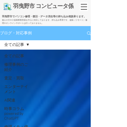
​羽曳野市 コンピュータ係
羽曳野市でパソコン修理・復旧・データ消去等の持ち込み相談承ります。
個人の方や小規模事業所様を中心に対応しております。持ち込み専用です。遠隔（リモート）修
理やオンラインサポートは行っておりません。
ブログ・対応事例
全ての記事
全ての記事
修理事例のご
紹介
査定・買取
エンターテイ
メント
AI関連
時事コラム
powered by
ChatGPT