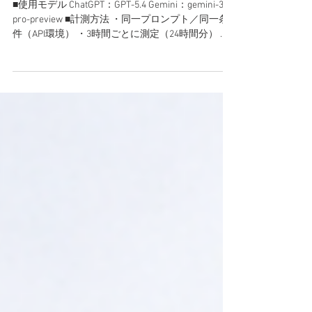
vs Gemini 3.1 Pro｜約1.8倍の速
度差
■使用モデル ChatGPT：GPT-5.4 Gemini：gemini-3.1-
pro-preview ■計測方法 ・同一プロンプト／同一条
件（API環境） ・3時間ごとに測定（24時間分） ・
各時間帯で3回実行 ・出力文字数 ÷ 処理時間で速度
を算出 ・平均値で比較