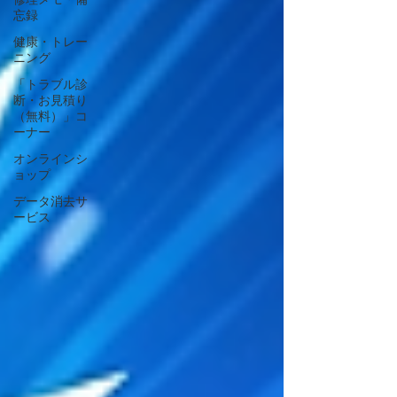
修理メモ・備
忘録
健康・トレー
ニング
「トラブル診
断・お見積り
（無料）」コ
ーナー
オンラインシ
ョップ
データ消去サ
ービス