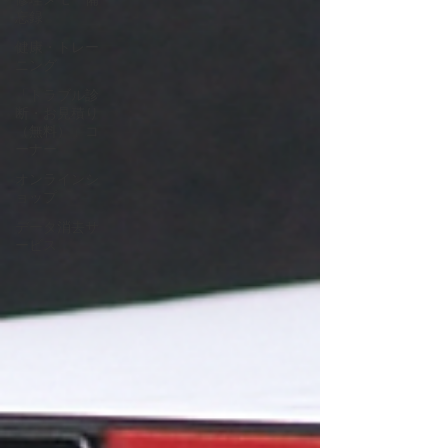
修理メモ・備
忘録
健康・トレー
ニング
「トラブル診
断・お見積り
（無料）」コ
ーナー
オンラインシ
ョップ
データ消去サ
ービス