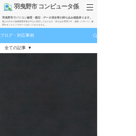
​羽曳野市 コンピュータ係
羽曳野市でパソコン修理・復旧・データ消去等の持ち込み相談承ります。
個人の方や小規模事業所様を中心に対応しております。持ち込み専用です。遠隔（リモート）修
理やオンラインサポートは行っておりません。
ブログ・対応事例
全ての記事
全ての記事
修理事例のご
紹介
査定・買取
エンターテイ
メント
AI関連
時事コラム
powered by
ChatGPT