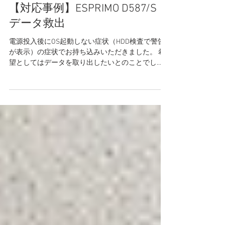
久保田(compkakari)
2025年10月21日
読了時間: 1分
【対応事例】ESPRIMO D587/S
データ救出
電源投入後にOS起動しない症状（HDD検査で警告
が表示）の症状でお持ち込みいただきました。 希
望としてはデータを取り出したいとのことでし
た。 確認したところ、 内部HDDから「カチカチ」
という音があり、SMART情報でセクタエラーを確
認。ハードディスクを取り出して外部PCにてデー
タ救出を行い、一部データの復旧に成功しまし
た。 しかし破損して取り出せないデータも存在す
る状況でした。 このように故障が進むとデータ復
旧設備のある専門の業者で十数万円の費用が掛か
る場合があります。 突然の故障を防ぐためには、
定期的なバックアップ や、 異音を感じた時点で早
めの点検 が大切です。