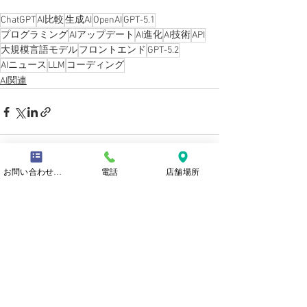
ChatGPT
AI比較
生成AI
OpenAI
GPT-5.1
プログラミング
AIアップデート
AI進化
AI技術
API
大規模言語モデル
フロントエンド
GPT-5.2
AIニュース
LLM
コーディング
AI関連
お問い合わせフォーム
電話
店舗場所
すべて表示
最新記事