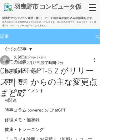
​羽曳野市 コンピュータ係
羽曳野市でパソコン修理・復旧・データ消去等の持ち込み相談承ります。
個人の方や小規模事業所様を中心に対応しております。持ち込み専用です。遠隔（リモート）修
理やオンラインサポートは行っておりません。
記事
全ての記事
久保田(compkakari)
全ての記事
2025年12月13日
読了時間: 2分
ChatGPT GPT-5.2 がリリー
修理事例のご紹介
ス!｜5.1 からの主な変更点
査定・買取
エンターテイメント
まとめ
AI関連
時事コラム powered by ChatGPT
修理メモ・備忘録
健康・トレーニング
「トラブル診断・お見積り（無料）」コーナ