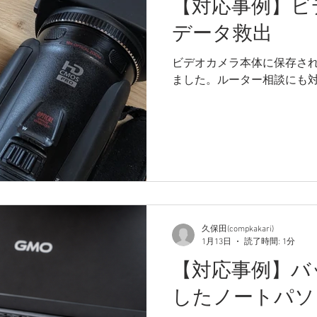
【対応事例】ビ
データ救出
ビデオカメラ本体に保存さ
ました。ルーター相談にも
久保田(compkakari)
1月13日
読了時間: 1分
【対応事例】バ
したノートパソ