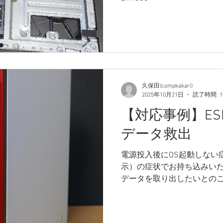
久保田(compkakari)
2025年10月21日
読了時間: 
【対応事例】ESPR
データ救出
電源投入後にOS起動しない
示）の症状でお持ち込みいた
データを取り出したいとのこ
ろ、 内部HDDから「カチカ
情報でセクタエラーを確認
て外部PCにてデータ救出を