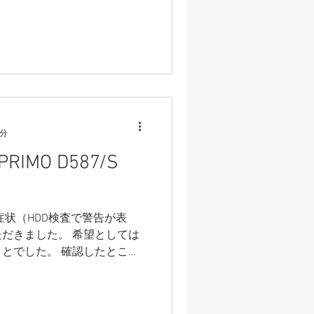
1分
IMO D587/S
症状（HDD検査で警告が表
だきました。 希望としては
とでした。 確認したとこ
チ」という音があり、SMART
。ハードディスクを取り出し
行い、一部データの復旧に成