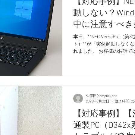
【対応事例】NEC 
動しない？Wind
中に注意すべき
本日、**NEC VersaPro（第
ト）**が「突然起動しなく
れました。 お客様のお話では、
ードしようとした際に、BIOS
久保田(compkakari)
2025年7月22日
読了時間: 2
【対応事例】【
通製PC（D34