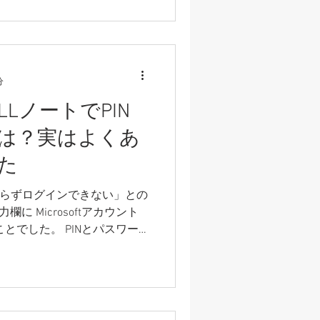
て取り出せないデータも存在
に故障が進むとデータ復旧設
万円の費用が掛かる場合があ
ためには、 定期的なバックア
点で早めの点検 が大切です。
分
LノートでPIN
は？実はよくあ
た
Nが通らずログインできない」との
欄に Microsoftアカウント
右下の「サインインオプショ
ンできません...