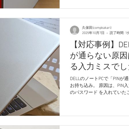
功しました。 しかし破損し
する状況でした。 このよう
備のある専門の業者で十数
ります。 突然の故障を防ぐ
久保田(compkakari)
ップ や、 異音を感じた時
2025年10月7日
読了時間: 1
【対応事例】DEL
が通らない原因
る入力ミスでし
DELLのノートPCで「PI
お持ち込み。 原因は、PIN入力
のパスワード を入れていたことでした。 PINとパスワー
ドは別の認証情報で、画面
ン」から切り替えないとログイ