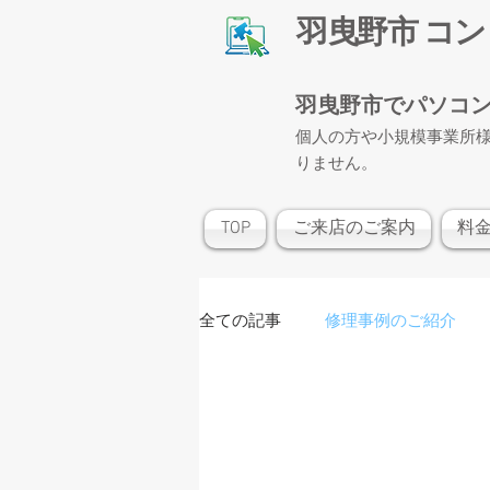
​羽曳野市 コ
羽曳野市でパソコ
個人の方や小規模事業所
りません。
TOP
ご来店のご案内
料
全ての記事
修理事例のご紹介
修理メモ・備忘録
健康・ト