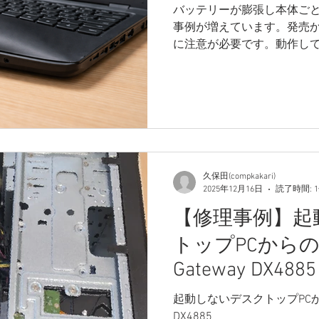
バッテリーが膨張し本体ご
事例が増えています。発売か
に注意が必要です。動作し
め、早急なバックアップと
ています。当店ではNIST
います。
久保田(compkakari)
2025年12月16日
読了時間: 
【修理事例】起
トップPCから
Gateway DX4885
起動しないデスクトップPCから
DX4885