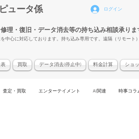
ンピュータ係
ログイン
ン修理・復旧・データ消去等の持ち込み相談承りま
様を中心に対応しております。持ち込み専用です。遠隔（リモート
金表
買取
データ消去(停止中)
料金計算
ショ
査定・買取
エンターテイメント
AI関連
時事コラム p
レーニング
「トラブル診断・お見積り（無料）」コーナー