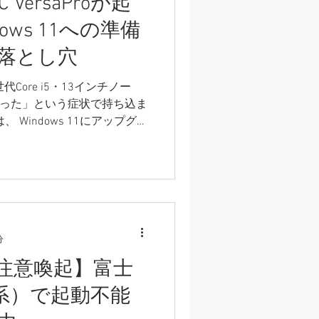
VersaProが起
ows 11への準備
落とし穴
8世代Core i5・13インチノー
なった」という症状で持ち込ま
 Windows 11にアップグレ
の設定を変更した...
分
注意喚起】富士
2x系）で起動不能