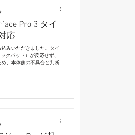
分
ce Pro 3 タイ
対応
 をお持ち込みいただきました。タイ
ラックパッド）が反応せず、
たため、本体側の不具合と判断
ーボード（USBや
しました。 ...
分